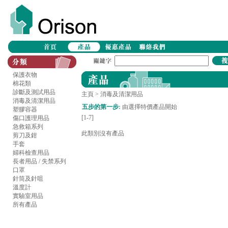
保護衣物
棉花類
診斷及測試用品
主頁
> 消毒及清潔用品
消毒及清潔用品
五步的第一步
:
由選擇特價產品開始
塑膠容器
[1-7]
傷口護理用品
急救箱系列
此類別沒有產品
剪刀及鉗
手套
婦科檢查用品
長者用品 / 失禁系列
口罩
針筒及針咀
溫度計
實驗室用品
所有產品