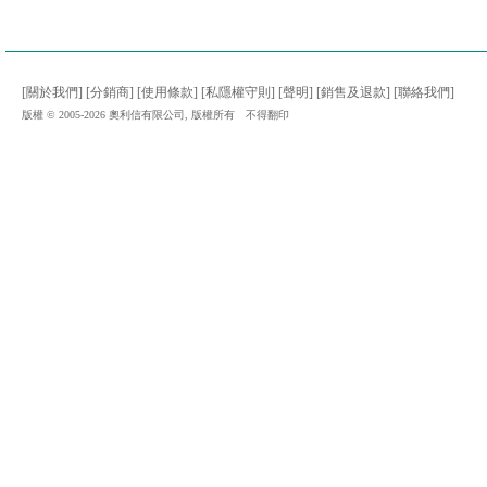
[關於我們]
[分銷商]
[使用條款]
[私隱權守則]
[聲明]
[銷售及退款]
[聯絡我們]
版權 © 2005-2026 奧利信有限公司, 版權所有 不得翻印