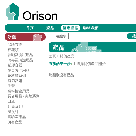
保護衣物
棉花類
診斷及測試用品
主頁
> 特價產品
消毒及清潔用品
五步的第一步
:
由選擇特價產品開始
塑膠容器
傷口護理用品
此類別沒有產品
急救箱系列
剪刀及鉗
手套
婦科檢查用品
長者用品 / 失禁系列
口罩
針筒及針咀
溫度計
實驗室用品
所有產品