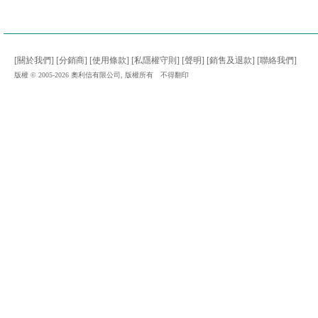
[關於我們]
[分銷商]
[使用條款]
[私隱權守則]
[聲明]
[銷售及退款]
[聯絡我們]
版權 © 2005-2026 奧利信有限公司, 版權所有 不得翻印