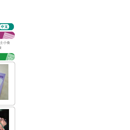
利芝士小食
食