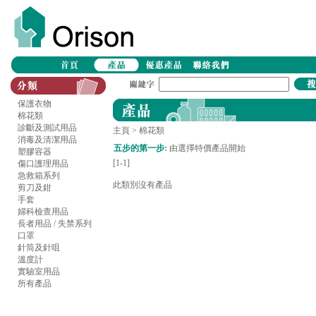
保護衣物
棉花類
診斷及測試用品
主頁
> 棉花類
消毒及清潔用品
五步的第一步
:
由選擇特價產品開始
塑膠容器
[1-1]
傷口護理用品
急救箱系列
此類別沒有產品
剪刀及鉗
手套
婦科檢查用品
長者用品 / 失禁系列
口罩
針筒及針咀
溫度計
實驗室用品
所有產品