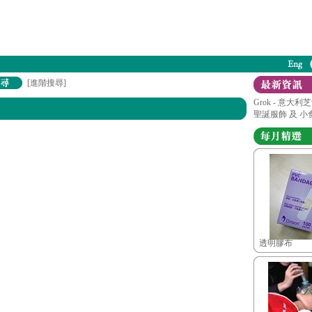
[進階搜尋]
Grok - 意大
聖誕服飾 及 小
透明膠布