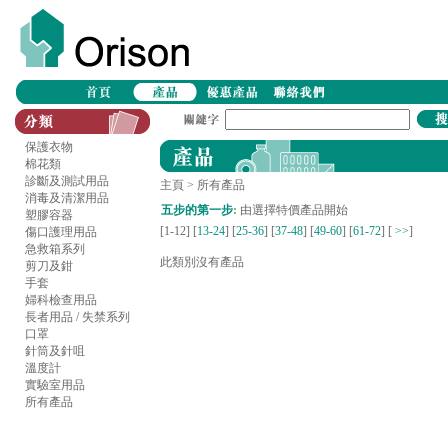
保護衣物
棉花類
診斷及測試用品
主頁
> 所有產品
消毒及清潔用品
五步的第一步
:
由選擇特價產品開始
塑膠容器
[1-12] [
13-24
] [
25-36
] [
37-48
] [
49-60
] [
61-72
]
[
>>
]
傷口護理用品
急救箱系列
此類別沒有產品
剪刀及鉗
手套
婦科檢查用品
長者用品 / 失禁系列
口罩
針筒及針咀
溫度計
實驗室用品
所有產品