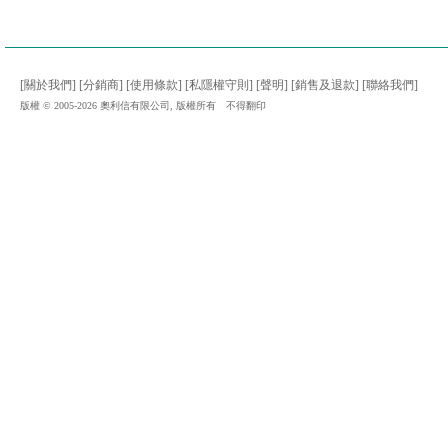
[關於我們]
[分銷商]
[使用條款]
[私隱權守則]
[聲明]
[銷售及退款]
[聯絡我們]
版權 © 2005-2026 奧利信有限公司, 版權所有 不得翻印