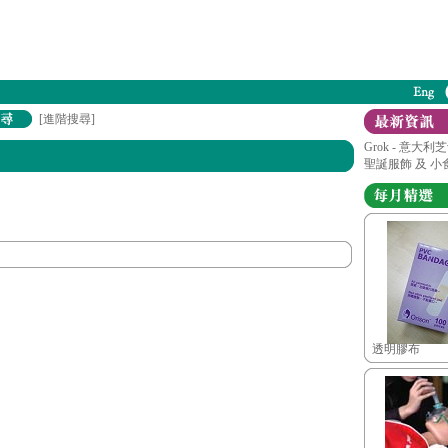
[進階搜尋]
Grok - 意大
聖誕服飾 及 小
透明膠布