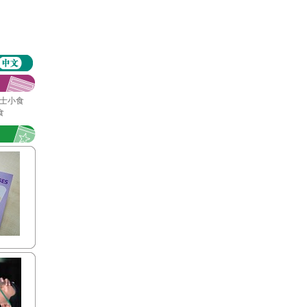
利芝士小食
食