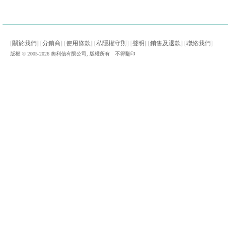
[關於我們]
[分銷商]
[使用條款]
[私隱權守則]
[聲明]
[銷售及退款]
[聯絡我們]
版權 © 2005-2026 奧利信有限公司, 版權所有 不得翻印