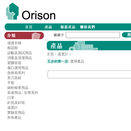
保護衣物
棉花類
診斷及測試用品
主頁
>
溫度計
>
消毒及清潔用品
五步的第一步
:
選擇產品
塑膠容器
傷口護理用品
急救箱系列
剪刀及鉗
手套
婦科檢查用品
長者用品 / 失禁系列
口罩
針筒及針咀
溫度計
實驗室用品
所有產品