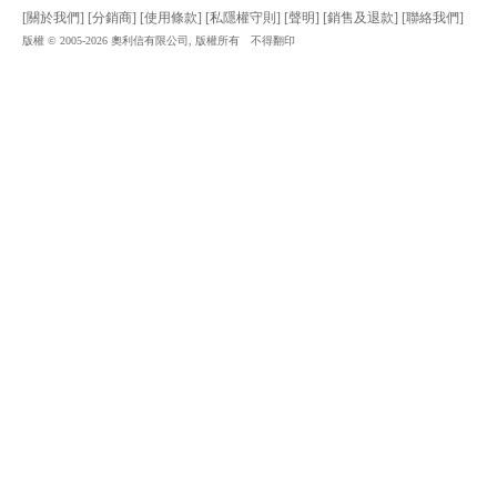
[關於我們]
[分銷商]
[使用條款]
[私隱權守則]
[聲明]
[銷售及退款]
[聯絡我們]
版權 © 2005-2026 奧利信有限公司, 版權所有 不得翻印