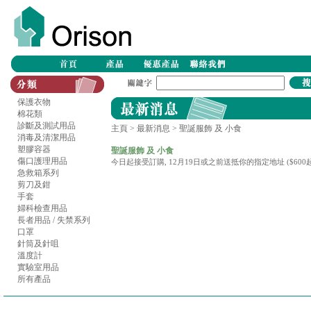
保護衣物
棉花類
診斷及測試用品
主頁
>
最新消息
> 聖誕服飾 及 小食
消毒及清潔用品
塑膠容器
聖誕服飾 及 小食
傷口護理用品
今日起接受訂購, 12月19日或之前送抵你的指定地址 ($60
急救箱系列
剪刀及鉗
手套
婦科檢查用品
長者用品 / 失禁系列
口罩
針筒及針咀
溫度計
實驗室用品
所有產品